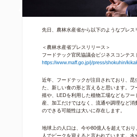
先日、農林水産省から以下のようなプレス
＜農林水産省プレスリリース＞
フードテック官民協議会ビジネスコンテス
https://www.maff.go.jp/j/press/shokuhin/kik
近年、フードテックが注目されており、昆
た、新しい食の形と言えると思います。フ
殖や、LEDを利用した植物工場などもフ
産、加工だけではなく、流通や調理など消
のできる可能性は大いに存在します。
地球上の人口は、今や80億人を超えており、国
人でピークを迎えると言われています。水