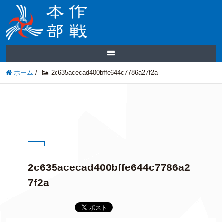
ホーム
/
2c635acecad400bffe644c7786a27f2a
2c635acecad400bffe644c7786a2
7f2a