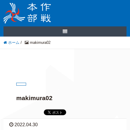
ホーム
/
makimura02
makimura02
2022.04.30