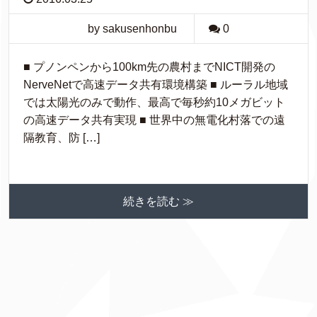
by sakusenhonbu
0
■ プノンペンから100km先の農村までNICT開発の
NerveNetで高速データ共有環境構築 ■ ルーラル地域
では太陽光のみで動作、最高で毎秒約10メガビット
の高速データ共有実現 ■ 世界中の無電化村落での遠
隔教育、防 […]
続きを読む ≫