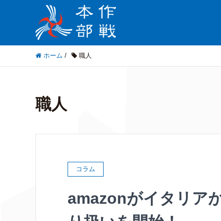
ホーム
/
職人
職人
コラム
amazonがイタリ